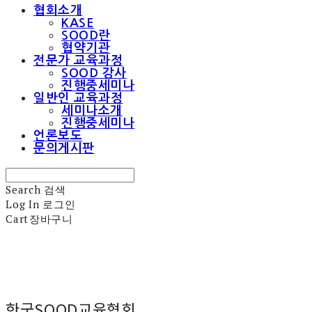
협회소개
KASE
SOOD란
협약기관
전문가 교육과정
SOOD 강사
진행중세미나
일반인 교육과정
세미나소개
진행중세미나
언론보도
문의게시판
Search
검색
Log In
로그인
Cart
장바구니
한국SOOD교육협회