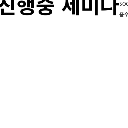
진행중 세미나
SO
홀수