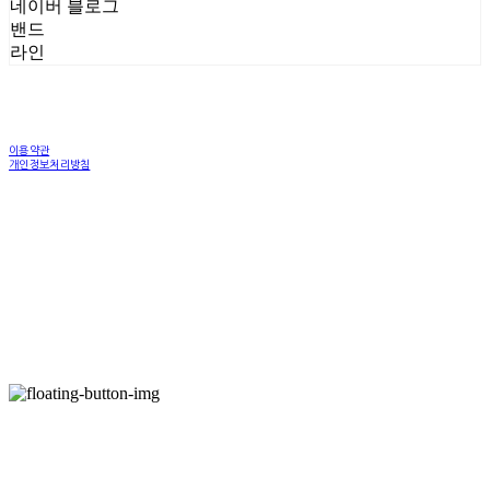
네이버 블로그
밴드
라인
이용약관
개인정보처리방침
사업자정보확인
상호: 한국SOOD교육협회 | 대표: 박창진 | 개인정보관리책임자: 박창진 | 전화: 070-8243-
1081 | 이메일: sood_kase@naver.com
주소: 서울특별시 마포구 독막로 28길 10 109동 B101호 | 사업자등록번호:
106-82-78855
|
통신판매:
2025-서울마포-1729
| 호스팅제공자: (주)식스샵