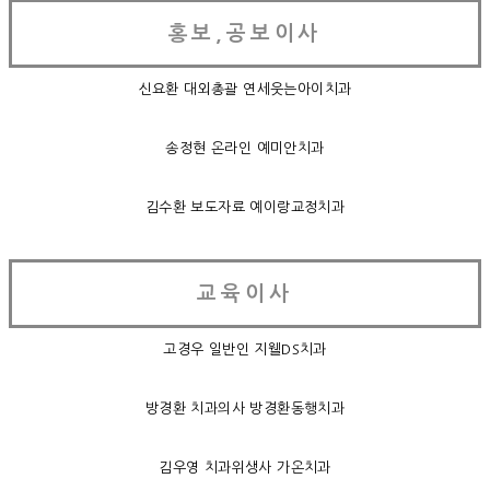
홍보,공보이사
신요환 대외총괄 연세웃는아이치과
송정현 온라인 예미안치과
김수환 보도자료 예이랑교정치과
교육이사
고경우 일반인 지웰DS치과
방경환 치과의사 방경환동행치과
김우영 치과위생사 가온치과