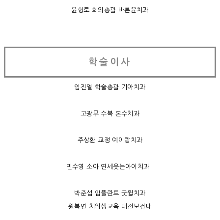
윤형로 회의총괄 바른윤치과
학술이사
임진열 학술총괄 기아치과
고광무 수복 본수치과
주상환 교정 예이랑치과
민수영 소아 연세웃는아이치과
박준섭 임플란트 굿윌치과
원복연 치위생교육 대전보건대