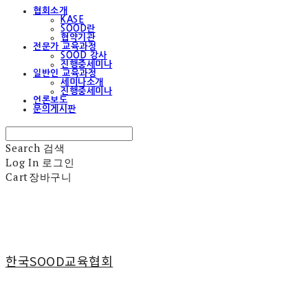
협회소개
KASE
SOOD란
협약기관
전문가 교육과정
SOOD 강사
진행중세미나
일반인 교육과정
세미나소개
진행중세미나
언론보도
문의게시판
Search
검색
Log In
로그인
Cart
장바구니
한국SOOD교육협회