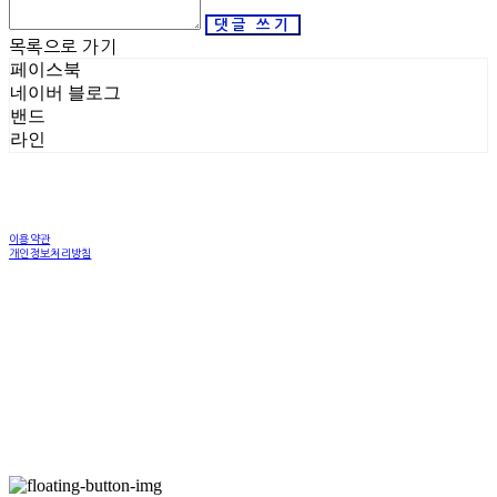
댓글 쓰기
목록으로 가기
페이스북
네이버 블로그
밴드
라인
이용약관
개인정보처리방침
사업자정보확인
상호: 한국SOOD교육협회 | 대표: 박창진 | 개인정보관리책임자: 박창진 | 전화: 070-8243-
1081 | 이메일: sood_kase@naver.com
주소: 서울특별시 마포구 독막로 28길 10 109동 B101호 | 사업자등록번호:
106-82-78855
|
통신판매:
2025-서울마포-1729
| 호스팅제공자: (주)식스샵