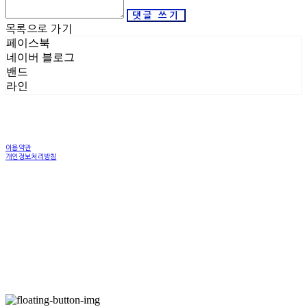
댓글 쓰기
목록으로 가기
페이스북
네이버 블로그
밴드
라인
이용약관
개인정보처리방침
사업자정보확인
상호: 한국SOOD교육협회 | 대표: 박창진 | 개인정보관리책임자: 박창진 | 전화: 070-8243-
1081 | 이메일: sood_kase@naver.com
주소: 서울특별시 마포구 독막로 28길 10 109동 B101호 | 사업자등록번호:
106-82-78855
|
통신판매:
2025-서울마포-1729
| 호스팅제공자: (주)식스샵